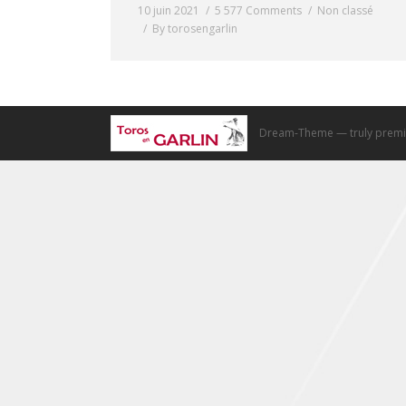
10 juin 2021
5 577 Comments
Non classé
By
torosengarlin
Dream-Theme — truly
premi