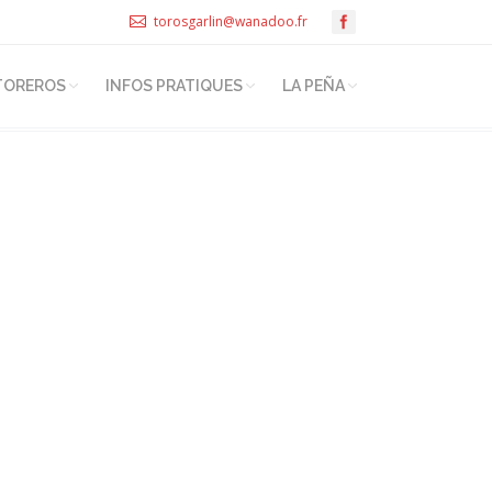
torosgarlin@wanadoo.fr
TOREROS
INFOS PRATIQUES
LA PEÑA