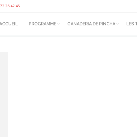
72 26 42 45
ACCUEIL
PROGRAMME
GANADERIA DE PINCHA
LES 