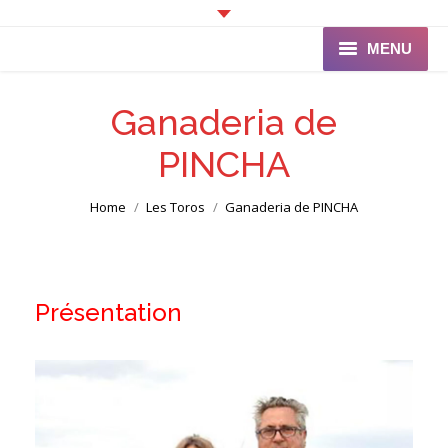
MENU
Accueil
Ganaderia de
Programme
PINCHA
Ganaderia de PINCHA
You are here:
Home
Les Toros
Ganaderia de PINCHA
Les Toreros
Infos pratiques
Présentation
La Peña