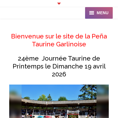
MENU
Accueil
Bienvenue sur le site de la Peña
Programme
Taurine Garlinoise
Ganaderia de PINCHA
24ème Journée Taurine de
Les Toreros
Printemps le Dimanche 19 avril
2026
Infos pratiques
La Peña