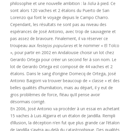
philosophie et une nouvelle ambition : la
lidia
à pied. Ce
sont alors 120 vaches et 2 étalons du Puerto de San
Lorenzo qui font le voyage depuis le Campo Charro.
Cependant, les résultats ne sont pas au niveau des
espérances de José Antonio, avec trop de sauvagerie et
pas assez de bravoure. Finalement, il va réserver ce
troupeau aux
festejos populares
et le nommer « El Tolco
», pour partir en 2002 en Andalousie choisir un lot chez
Gerardo Ortega pour créer un second fer à son nom. Le
lot de Gerardo Ortega est composé de 44 vaches et 2
étalons. Dans le sang d’origine Domecq de Ortega, José
Antonio Baigorri va trouver beaucoup de « classe » et des
belles qualités d’humiliation, mais au départ, il y eut de
gros problèmes de force, fléau qu’il pense avoir
désormais corrigé.
En 2006, José Antonio va procéder à un essai en achetant
15 vaches à Luis Algarra et un étalon de Jandilla. Rempli
d’illusion, la déception n’en fut que plus grande car l’étalon
de Jandilla s’avéra au-delà du catastrophique. Des qualités