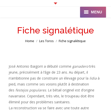
MENU
Accueil
Fiche signalétique
Programme
You are here:
Home
Les Toros
Fiche signalétique
Ganaderia de PINCHA
Les Toreros
José Antonio Baigorri a débuté comme
ganadero
très
Infos pratiques
jeune, précisément à l’âge de 23 ans. Au départ, il
n’ambitionne pas de construire un élevage pour la
lidia
à
La Peña
pied, mais comme ses voisins plutôt à destination
des
festejos populares
. Le bétail originel est d’origine
navarraise. Cependant, très vite, le troupeau doit être
éliminé pour des problèmes sanitaires.
La reconstruction va se faire avec une toute autre