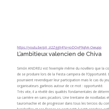
https://youtu.be/pX_zI2ZggX4?si=ioDQxP9qhA-Owupp
L’ambitieux valencien de Chiva
Simón ANDREU est l’exemple même du novillero que la c
de se produire lors de la Fiesta campera de l’Opportunité
pourraient revendiquer leur participation mais le cas du je
organisateurs garlinois autour de ce mot : opportunité.
Très vite, il a révélé des qualités fondamentales de déter
sa carrière en sans picadors. Une trentaine de novilladas e
tauromachie et de progresser dans tous les tercios du comb