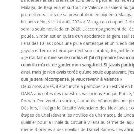
banderilles et ses faenas se sont petit à petit enrichies 
Malaga, de Requena et surtout de Valence laissaient augur
prometteurs. Lors de sa présentation en piquée à Malaga le
brillants débuts le 14 août 2024 à Malaga en coupant 2 ore
sera la seule novillada en 2025. L’accompagnement de l’éc
piquée, Simón est en quête d’un apoderado et gère seul sa c
Feria des Fallas : sous une pluie dantesque et un ruedo détr
gayola et termine héroïquement son combat, forçant le resp
«
Je n’ai fait qu’une seule corrida et j’ai dû prendre beauco
cuadrilla m’a dit de garder mon sang-froid. Si j’avais partic
ainsi, mais je n’en avais toréé qu’une seule auparavant. J’e
que je serai récompensé. Je veux revenir à Valence »
Deux mois après, il était invité à participer au Festival 
DANA aux côtés des maestros valenciens Enrique Ponce, 
Roman. Peu verni au sorteo, il produira néanmoins une pr
Dès lors, il intègre le Circuito Valenciano des Novilladas : 
étapes de Utiel (devant les novillos de Chamaco), de Ondar
qualifier pour la Finale du Circuit à Villena au terme de l
même 3 oreilles à des novillos de Daniel Ramos. Les afici