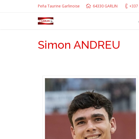
Peña Taurine Garlinoise
64330 GARLIN
+337 
Simon ANDREU