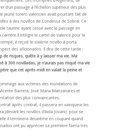
esthétiquement. Les triomphes d’Algemesi, de
er d’un passage à l’échelon supérieur des plus
 jeune torero valencien avait pourtant fait de
illes à des novillos de Condessa de Sobral. Ce
ole taurine ayant cessé avec le passage en
arrière.Il intègre le cartel de Valence pour la
empé, il reçoit le sixième novillo à porta
ect des aficionados. Il dira de cette tarde :
up de risques, quitte à y laisser ma vie. Ma
ipé à 300 novilladas, je n’aurais pas risqué ma vie
spère que cet après-midi en valait la peine et
en hommage aux victimes des inondations de
Vicente Barrera, José Maria Manzanares et
estation des plus convaincantes.
contrat après contrat, il passera en vainqueur les
a (devant les novillos d’Aida Jovani) pour se
aquelle il terminera deuxième en coupant quand
onados ont pu apprécier sa première faena très