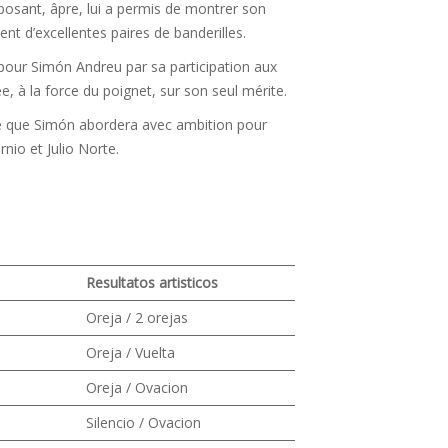
posant, âpre, lui a permis de montrer son
t d’excellentes paires de banderilles.
pour Simón Andreu par sa participation aux
ée, à la force du poignet, sur son seul mérite.
née que Simón abordera avec ambition pour
rnio et Julio Norte.
Resultatos artisticos
Oreja / 2 orejas
Oreja / Vuelta
Oreja / Ovacion
Silencio / Ovacion