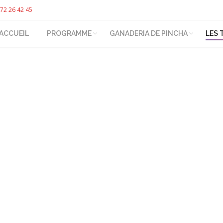
72 26 42 45
ACCUEIL
PROGRAMME
GANADERIA DE PINCHA
LES 
You are here: