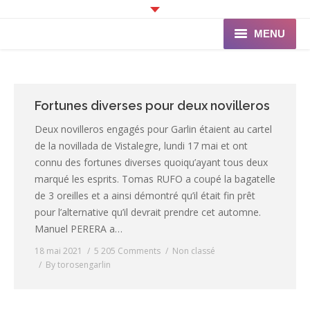
MENU
Accueil
Programme
Fortunes diverses pour deux novilleros
Deux novilleros engagés pour Garlin étaient au cartel
Ganaderia de PINCHA
de la novillada de Vistalegre, lundi 17 mai et ont
connu des fortunes diverses quoiqu’ayant tous deux
Les Toreros
marqué les esprits. Tomas RUFO a coupé la bagatelle
de 3 oreilles et a ainsi démontré qu’il était fin prêt
Infos pratiques
pour l’alternative qu’il devrait prendre cet automne.
La Peña
Manuel PERERA a…
18 mai 2021
5 205 Comments
Non classé
By
torosengarlin