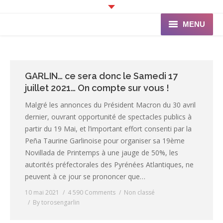
MENU
Accueil
Programme
GARLIN… ce sera donc le Samedi 17
juillet 2021… On compte sur vous !
Ganaderia de PINCHA
Malgré les annonces du Président Macron du 30 avril
dernier, ouvrant opportunité de spectacles publics à
Les Toreros
partir du 19 Mai, et l’important effort consenti par la
Peña Taurine Garlinoise pour organiser sa 19ème
Infos pratiques
Novillada de Printemps à une jauge de 50%, les
La Peña
autorités préfectorales des Pyrénées Atlantiques, ne
peuvent à ce jour se prononcer que…
10 mai 2021
4 590 Comments
Non classé
By
torosengarlin