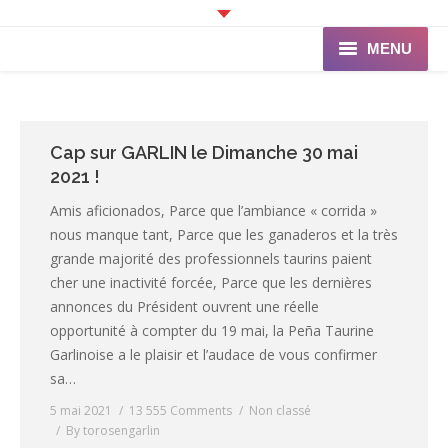
MENU
Accueil
Programme
Cap sur GARLIN le Dimanche 30 mai
2021 !
Ganaderia de PINCHA
Amis aficionados, Parce que l’ambiance « corrida »
nous manque tant, Parce que les ganaderos et la très
Les Toreros
grande majorité des professionnels taurins paient
cher une inactivité forcée, Parce que les dernières
Infos pratiques
annonces du Président ouvrent une réelle
La Peña
opportunité à compter du 19 mai, la Peña Taurine
Garlinoise a le plaisir et l’audace de vous confirmer
sa…
5 mai 2021
13 555 Comments
Non classé
By
torosengarlin