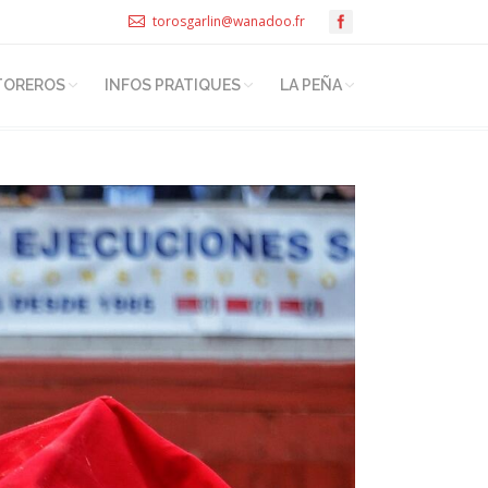
torosgarlin@wanadoo.fr
TOREROS
INFOS PRATIQUES
LA PEÑA