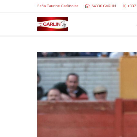
Peña Taurine Garlinoise
64330 GARLIN
+337 