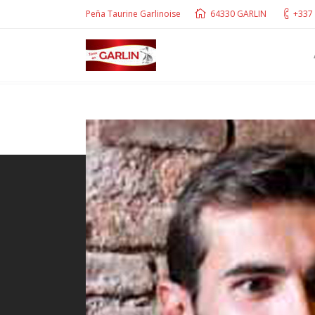
Peña Taurine Garlinoise
64330 GARLIN
+337 