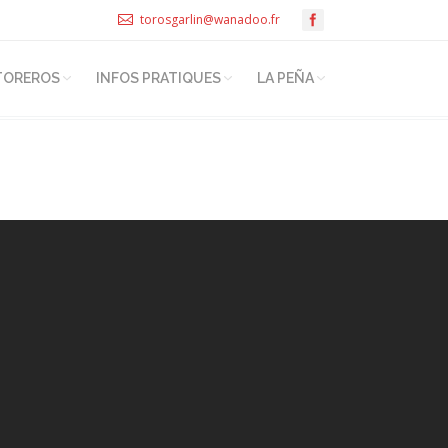
torosgarlin@wanadoo.fr
TOREROS
INFOS PRATIQUES
LA PEÑA