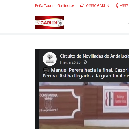
Peña Taurine Garlinoise
64330 GARLIN
+337 