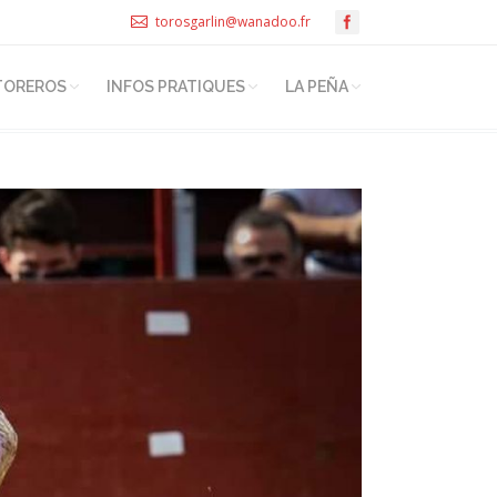
torosgarlin@wanadoo.fr
TOREROS
INFOS PRATIQUES
LA PEÑA