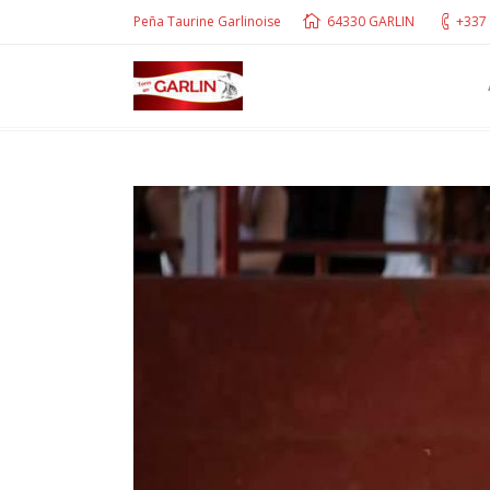
Peña Taurine Garlinoise
64330 GARLIN
+337 