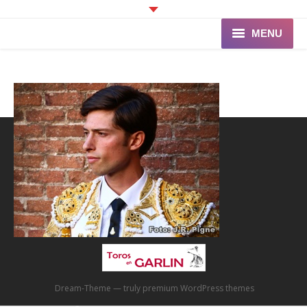
MENU
Accueil
Programme
Ganaderia de PINCHA
Les Toreros
Infos pratiques
La Peña
Dream-Theme — truly
premium WordPress themes