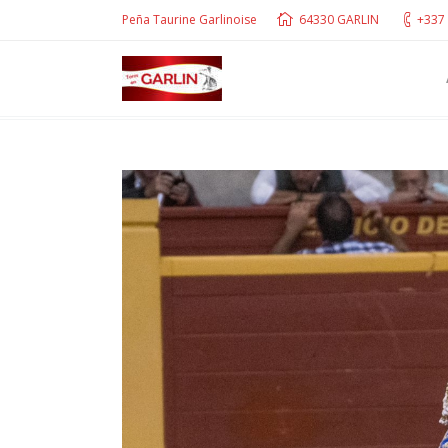
Peña Taurine Garlinoise
64330 GARLIN
+337 