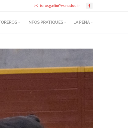
torosgarlin@wanadoo.fr
TOREROS
INFOS PRATIQUES
LA PEÑA