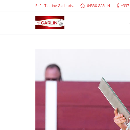
Peña Taurine Garlinoise
64330 GARLIN
+337 