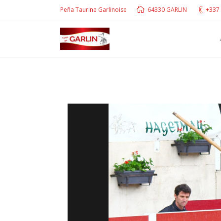
Peña Taurine Garlinoise
64330 GARLIN
+337 