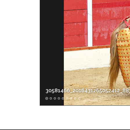
30581466_2016431265052412_88