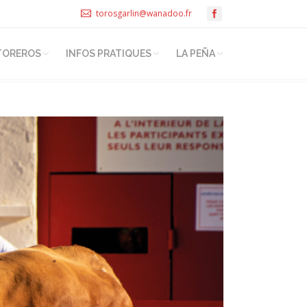
torosgarlin@wanadoo.fr
TOREROS
INFOS PRATIQUES
LA PEÑA