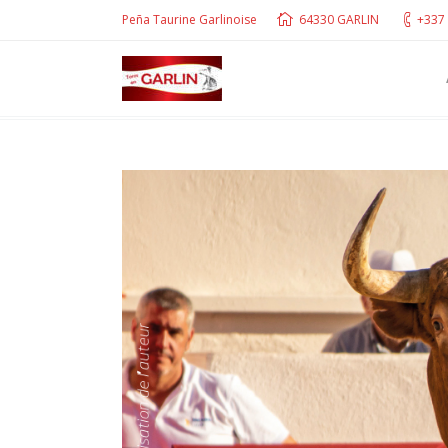
Peña Taurine Garlinoise
64330 GARLIN
+337 