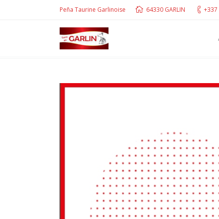
Peña Taurine Garlinoise
64330 GARLIN
+337 