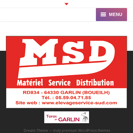
MENU
Accueil
Programme
Ganaderia de PINCHA
Les Toreros
Infos pratiques
La Peña
Dream-Theme — truly
premium WordPress themes