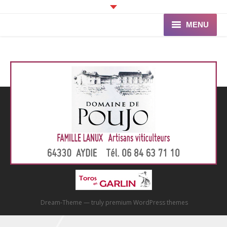
MENU
Accueil
Programme
Ganaderia de PINCHA
Les Toreros
Infos pratiques
La Peña
Dream-Theme — truly
premium WordPress themes