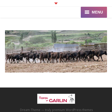
MENU
Accueil
Programme
Ganaderia de PINCHA
Les Toreros
Infos pratiques
La Peña
Dream-Theme — truly
premium WordPress themes