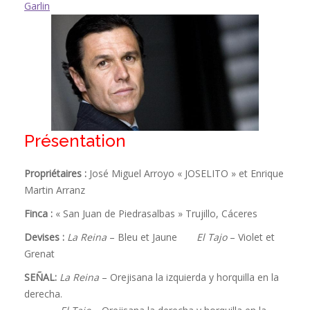
Garlin
Présentation
Propriétaires :
José Miguel Arroyo « JOSELITO » et Enrique
Martin Arranz
Finca :
« San Juan de Piedrasalbas » Trujillo, Cáceres
Devises :
La Reina
– Bleu et Jaune
El Tajo
– Violet et
Grenat
SEÑAL:
La Reina
– Orejisana la izquierda y horquilla en la
derecha.