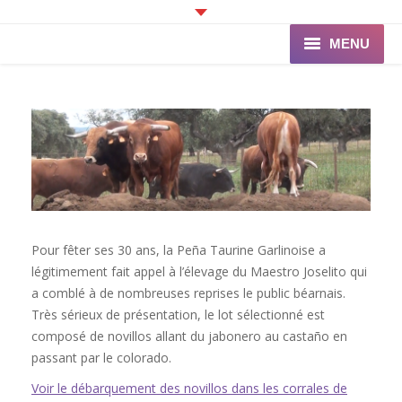
MENU
Accueil
Programme
Ganaderia de PINCHA
Les Toreros
Pour fêter ses 30 ans, la Peña Taurine Garlinoise a
Infos pratiques
légitimement fait appel à l’élevage du Maestro Joselito qui
a comblé à de nombreuses reprises le public béarnais.
La Peña
Très sérieux de présentation, le lot sélectionné est
composé de novillos allant du jabonero au castaño en
passant par le colorado.
Voir le débarquement des novillos dans les corrales de