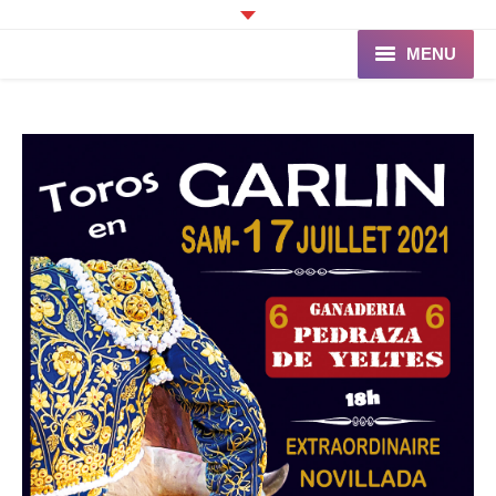
MENU
Accueil
Programme
Ganaderia de PINCHA
Les Toreros
Infos pratiques
La Peña