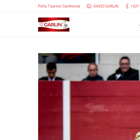
Peña Taurine Garlinoise
64330 GARLIN
+337 