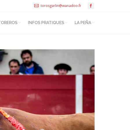
torosgarlin@wanadoo.fr
TOREROS
INFOS PRATIQUES
LA PEÑA