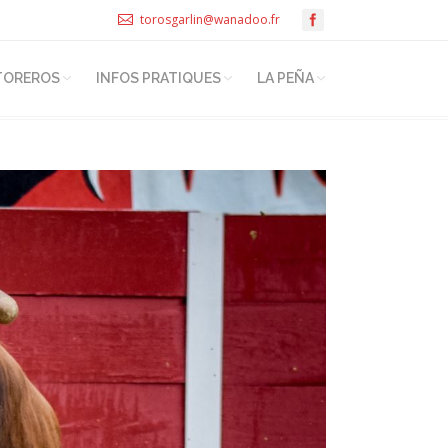
torosgarlin@wanadoo.fr
TOREROS
INFOS PRATIQUES
LA PEÑA