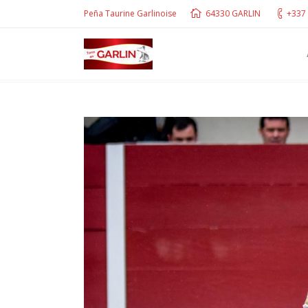
Peña Taurine Garlinoise
64330 GARLIN
+337 