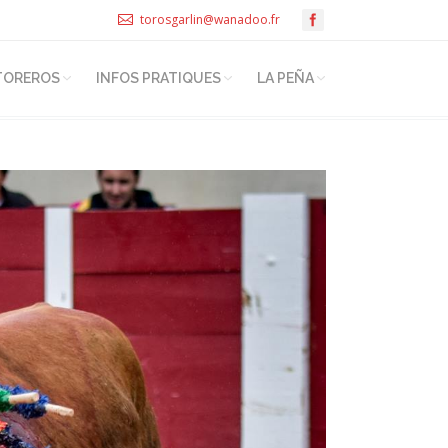
torosgarlin@wanadoo.fr
TOREROS
INFOS PRATIQUES
LA PEÑA