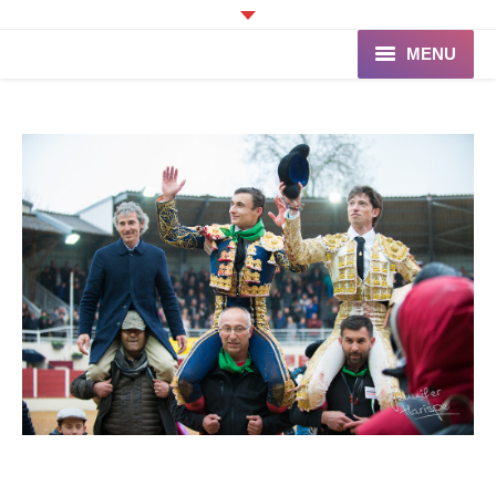
MENU
Accueil
Programme
Ganaderia de PINCHA
Les Toreros
Infos pratiques
La Peña