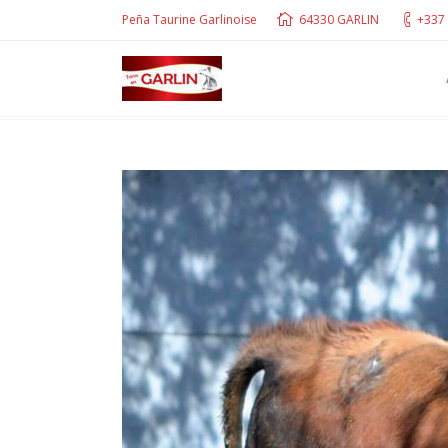
Peña Taurine Garlinoise
64330 GARLIN
+337 