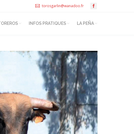
torosgarlin@wanadoo.fr
TOREROS
INFOS PRATIQUES
LA PEÑA