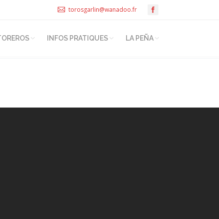
torosgarlin@wanadoo.fr
TOREROS
INFOS PRATIQUES
LA PEÑA