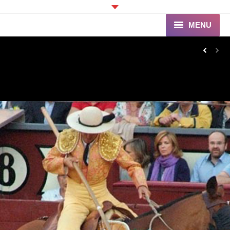
MENU
Accueil
Programme
Ganaderia de PINCHA
Les Toreros
Infos pratiques
La Peña