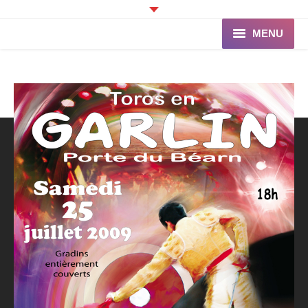
MENU
Accueil
Programme
Ganaderia de PINCHA
Les Toreros
Infos pratiques
La Peña