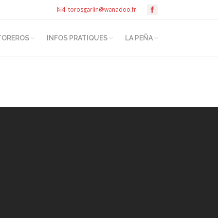
torosgarlin@wanadoo.fr
TOREROS
INFOS PRATIQUES
LA PEÑA