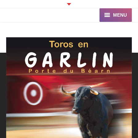
MENU
Accueil
Programme
Ganaderia de PINCHA
Les Toreros
Infos pratiques
La Peña