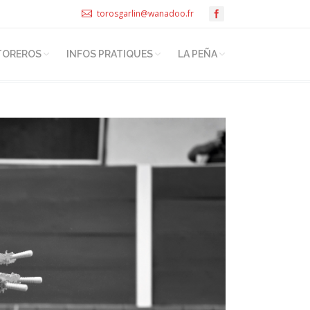
torosgarlin@wanadoo.fr
TOREROS
INFOS PRATIQUES
LA PEÑA