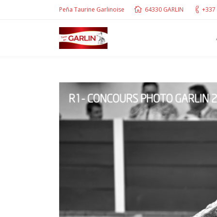
Peña Taurine Garlinoise
64330 GARLIN
+337 