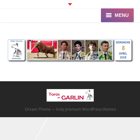
MENU
Accueil
Programme
Ganaderia de PINCHA
Les Toreros
Infos pratiques
La Peña
Dream-Theme — truly
premium WordPress themes